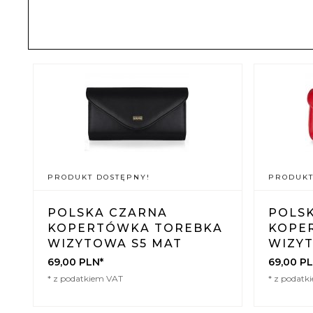
PRODUKT DOSTĘPNY!
PRODUKT
POLSKA CZARNA
POLS
KOPERTÓWKA TOREBKA
KOPE
WIZYTOWA S5 MAT
WIZY
69,
00
PLN*
69,
00
PL
* z podatkiem VAT
* z podatk