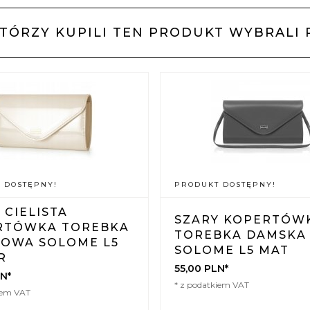
KTÓRZY KUPILI TEN PRODUKT WYBRALI 
 DOSTĘPNY!
PRODUKT DOSTĘPNY!
 CIELISTA
SZARY KOPERTÓW
RTÓWKA TOREBKA
TOREBKA DAMSKA
TOWA SOLOME L5
SOLOME L5 MAT
R
55,
00
PLN*
N*
* z podatkiem VAT
iem VAT