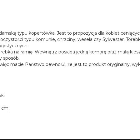
ską typu kopertówka. Jest to propozycja dla kobiet ceniących p
 uroczystości typu komunie, chrzciny, wesela czy Sylwester. Tore
orystycznych.
torebka na ramię. Wewnątrz posiada jedną komorę oraz małą kie
ny sposób.
więc macie Państwo pewność, że jest to produkt oryginalny, wyk
bki
6 cm,