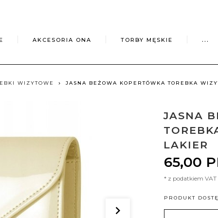
E
AKCESORIA ONA
TORBY MĘSKIE
...
REBKI WIZYTOWE
JASNA BEŻOWA KOPERTÓWKA TOREBKA WIZY
JASNA 
TOREBK
LAKIER
65,
00
P
* z podatkiem VAT
PRODUKT DOST