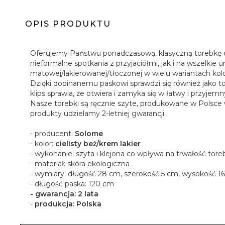
OPIS PRODUKTU
Oferujemy Państwu ponadczasową, klasyczną torebkę dam
nieformalne spotkania z przyjaciółmi, jak i na wszelkie
matowej/lakierowanej/tłoczonej w wielu wariantach kol
Dzięki dopinanemu paskowi sprawdzi się również jako 
klips sprawia, że otwiera i zamyka się w łatwy i przyjem
Nasze torebki są ręcznie szyte, produkowane w Polsce 
produkty udzielamy 2-letniej gwarancji.
- producent:
Solome
- kolor:
cielisty beż/krem lakier
- wykonanie: szyta i klejona co wpływa na trwałość tore
- materiał: skóra ekologiczna
- wymiary: długość 28 cm, szerokość 5 cm, wysokość 1
- długość paska: 120 cm
- gwarancja: 2 lata
-
produkcja: Polska