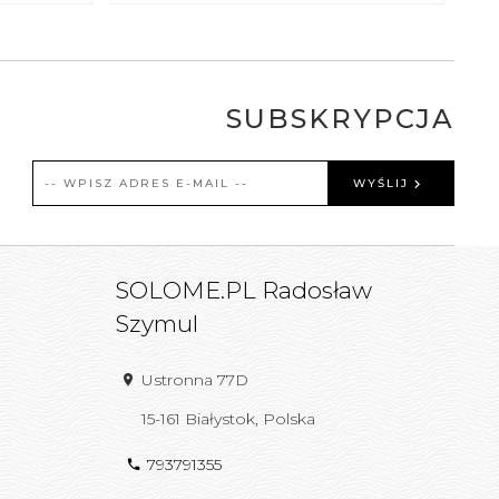
SUBSKRYPCJA
WYŚLIJ
SOLOME.PL Radosław
Szymul
Ustronna 77D
15-161
Białystok
,
Polska
793791355