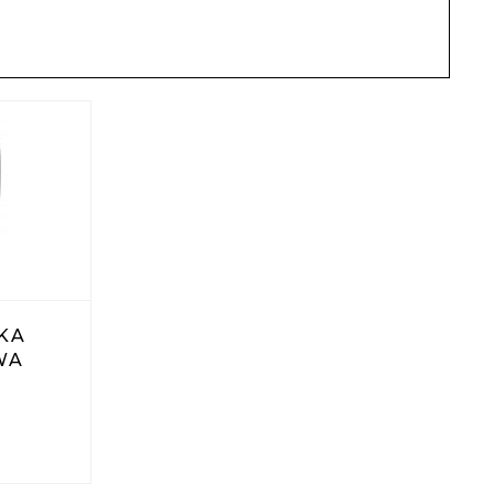
KA
WA