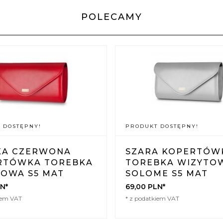
POLECAMY
 DOSTĘPNY!
PRODUKT DOSTĘPNY!
KA CZERWONA
SZARA KOPERTÓW
RTÓWKA TOREBKA
TOREBKA WIZYTO
TOWA S5 MAT
SOLOME S5 MAT
N*
69,
00
PLN*
iem VAT
* z podatkiem VAT