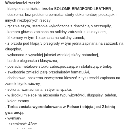
Właściwości teczki:
- klasyczna aktówka, teczka
SOLOME BRADFORD LEATHER
,
- obszerna, bez problemu pomieści sterty dokumentów, pieczątek i
innych niezbędnych rzeczy,
- ręcznie szyta, starannie wykończona z dbałością o szczegóły,
- komora główna zapinana na solidny zatrzask z kluczykiem,
- 3 komory w tym 1 zapinana na solidny zamek,
- z przodu pod klapą 3 przegrody w tym jedna zapinana na zatrzask na
długopisy,
- wykonana z wysokiej jakości włoskiej skóry naturalnej,
- bardzo elegancka i klasyczna,
- posiada metalowe stopki zabezpieczające i stabilizujące torbę,
- swobodnie zmieści parę przedmiotów formatu A4,
- dodatkowa, obszerna zewnętrzna kieszeń z tyłu teczki zapinana na
zamek błyskawiczny,
- solidna, wzmacniana, sztywna rączka,
- w środku miejsce na akcesoria typu wizytówki, długopisy, telefon,
- kolor: czarny
- Torba została wyprodukowana w Polsce i objęta jest 2-letnią
gwarancją.
- wymiary :
szerokość: 42cm