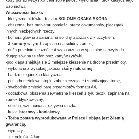
który ponad wszystko ceni sobie jakość wykonania i urok klasycznego
wzornictwa.
Właściwości teczki:
- klasyczna aktówka, teczka
SOLOME OSAKA SKÓRA
- obszerna, bez problemu pomieści sterty dokumentów, pieczątek i
innych niezbędnych rzeczy,
- komora główna zapinana na solidny zatrzask z kluczykiem,
-
3 komory
w tym 1 zapinana na solidny zamek,
- duża przednia kieszeń jest wyposażona w specjalne uchwyty do
długopisów na telefon oraz karty/wizytówki,
-pod klapą znajdują się 2 mniejsze kieszenie na drobne przedmioty,
- wykonana z wysokiej jakości
skóry naturalnej
- bardzo elegancka i klasyczna,
- posiada metalowe stopki zabezpieczające i stabilizujące torbę,
- swobodnie zmieści parę przedmiotów formatu A4,
- dodatkowa, obszerna zewnętrzna kieszeń z tyłu teczki zapinana na
zamek błyskawiczny,
- solidna, wzmacniana, sztywna rączka,
- kolor:
brązowy - koniakowy
- Torba została wyprodukowana w Polsce i objęta jest 2-letnią
gwarancją.
- wymiary :
szerokość: 40cm