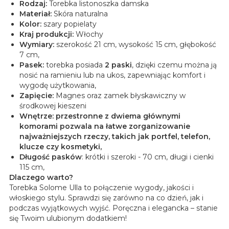
Rodzaj:
Torebka listonoszka damska
Materiał:
Skóra naturalna
Kolor:
szary popielaty
Kraj produkcji:
Włochy
Wymiary:
szerokość 21 cm, wysokość 15 cm, głębokość
7 cm,
Pasek:
t
orebka posiada
2 paski
, dzięki czemu można ją
nosić na ramieniu lub na ukos, zapewniając komfort i
wygodę użytkowania,
Zapięcie:
Magnes oraz zamek błyskawiczny w
środkowej kieszeni
Wnętrze: p
rzestronne z dwiema głównymi
komorami pozwala na łatwe zorganizowanie
najważniejszych rzeczy, takich jak portfel, telefon,
klucze czy kosmetyki,
Długość pasków
: krótki i szeroki - 70 cm, długi i cienki
115 cm,
Dlaczego warto?
Torebka Solome Ulla to połączenie wygody, jakości i
włoskiego stylu. Sprawdzi się zarówno na co dzień, jak i
podczas wyjątkowych wyjść. Poręczna i elegancka – stanie
się Twoim ulubionym dodatkiem!